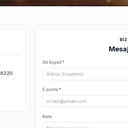
BIZ
Mesaj
Ad Soyad *
 16220
E-posta *
Konu