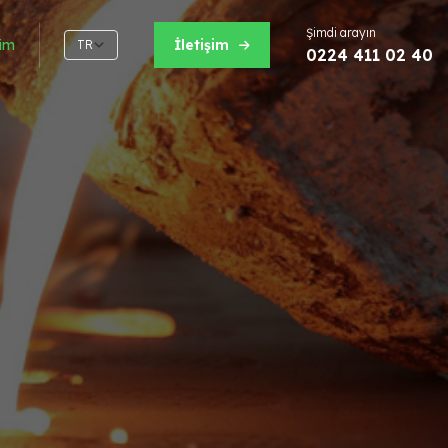
Şimdi arayın
şim
İletişim
TR
0224 411 02 40