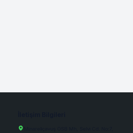
İletişim Bilgileri
Minareliçavuş OSB Mh, Selvi Cd. No:7,