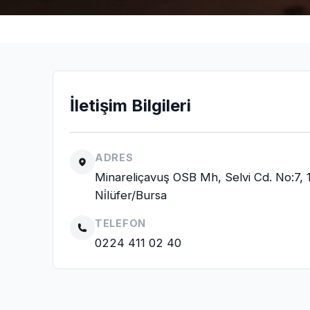
İletişim Bilgileri
ADRES
Minareliçavuş OSB Mh, Selvi Cd. No:7,
Ni̇lüfer/Bursa
TELEFON
0224 411 02 40