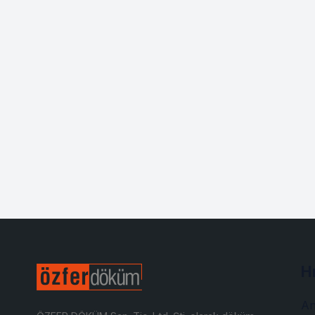
Hı
An