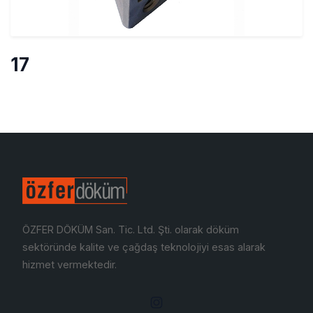
17
ÖZFER DÖKÜM San. Tic. Ltd. Şti. olarak döküm
sektöründe kalite ve çağdaş teknolojiyi esas alarak
hizmet vermektedir.