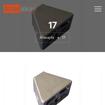
17
Anasayfa
17