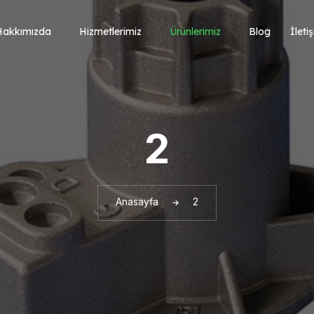
Hakkımızda
Hizmetlerimiz
Ürünlerimiz
Blog
İleti
2
Anasayfa
2