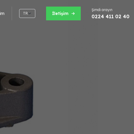
Şimdi arayın
şim
İletişim
TR
0224 411 02 40