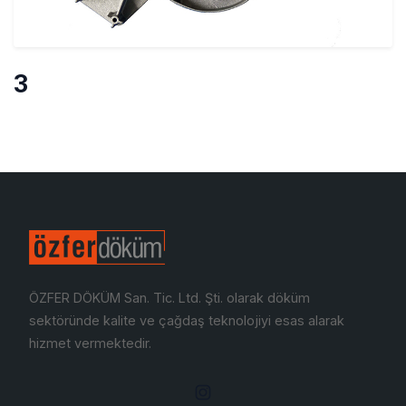
3
ÖZFER DÖKÜM San. Tic. Ltd. Şti. olarak döküm
sektöründe kalite ve çağdaş teknolojiyi esas alarak
hizmet vermektedir.