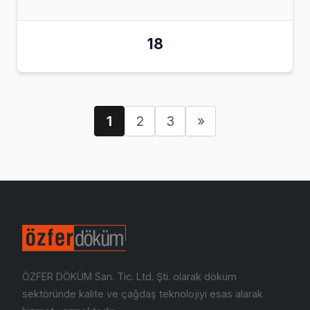
18
1
2
3
»
ÖZFER DÖKÜM San. Tic. Ltd. Şti. olarak döküm
sektöründe kalite ve çağdaş teknolojiyi esas alarak