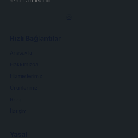
hizmet vermektedir.
Hızlı Bağlantılar
Anasayfa
Hakkımızda
Hizmetlerimiz
Ürünlerimiz
Blog
İletişim
Yasal