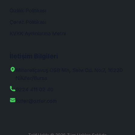
Gizlilik Politikası
Çerez Politikası
KVKK Aydınlatma Metni
İletişim Bilgileri
Minareliçavuş OSB Mh, Selvi Cd. No:7, 16220
Ni̇lüfer/Bursa
0224 411 02 40
ozfer@ozfer.com